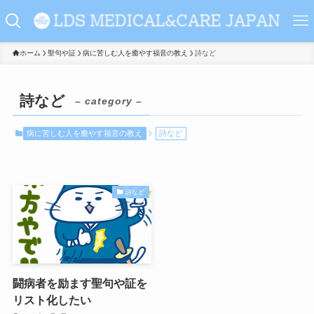
ホーム
聖句や証
病に苦しむ人を癒やす福音の教え
詩など
詩など
– category –
病に苦しむ人を癒やす福音の教え
詩など
詩など
闘病者を励ます聖句や証を
リスト化したい