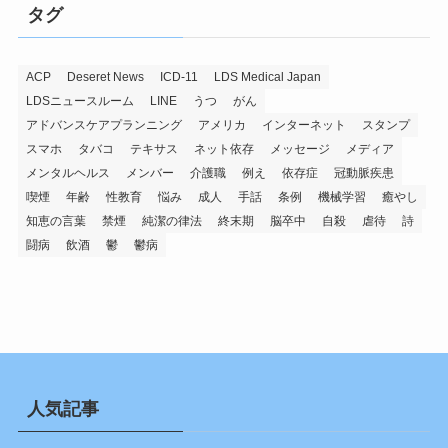
タグ
ACP
Deseret News
ICD-11
LDS Medical Japan
LDSニュースルーム
LINE
うつ
がん
アドバンスケアプランニング
アメリカ
インターネット
スタンプ
スマホ
タバコ
テキサス
ネット依存
メッセージ
メディア
メンタルヘルス
メンバー
介護職
例え
依存症
冠動脈疾患
喫煙
年齢
性教育
悩み
成人
手話
条例
機械学習
癒やし
知恵の言葉
禁煙
純潔の律法
終末期
脳卒中
自殺
虐待
詩
闘病
飲酒
鬱
鬱病
人気記事